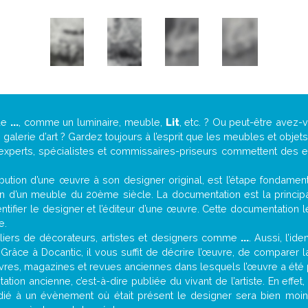
de
...
, comme un luminaire, meuble,
Lit
, etc. ? Ou peut-être avez
alerie d’art ? Gardez toujours à l’esprit que les meubles et objet
 experts, spécialistes et commissaires-priseurs commettent des erre
attribution d’une œuvre à son designer original, est l’étape fondame
on d’un meuble du 20ème siècle. La documentation est la principal
tifier le designer et l’éditeur d’une œuvre. Cette documentation 
e.
iers de décorateurs, artistes et designers comme
...
. Aussi, l’id
. Grâce à Docantic, il vous suffit de décrire l’œuvre, de comparer l
es livres, magazines et revues anciennes dans lesquels l’œuvre a été 
tion ancienne, c’est-à-dire publiée du vivant de l’artiste. En effet
édié à un évènement où était présent le designer sera bien moi