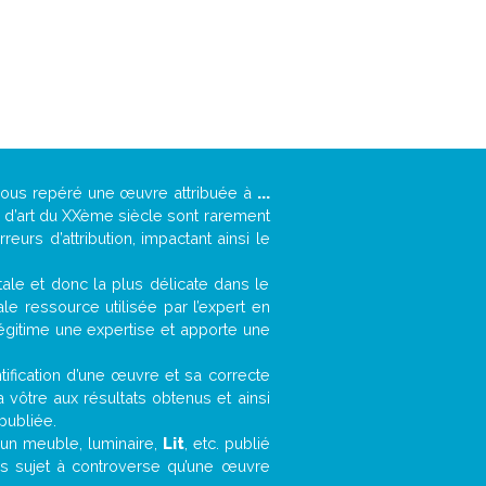
-vous repéré une œuvre attribuée à
...
s d’art du XXème siècle sont rarement
urs d’attribution, impactant ainsi le
ntale et donc la plus délicate dans le
e ressource utilisée par l’expert en
légitime une expertise et apporte une
entification d’une œuvre et sa correcte
a vôtre aux résultats obtenus et ainsi
publiée.
, un meuble, luminaire,
Lit
, etc. publié
ns sujet à controverse qu’une œuvre