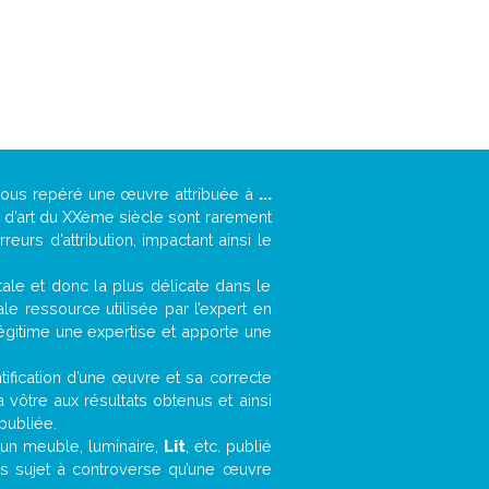
-vous repéré une œuvre attribuée à
...
s d’art du XXème siècle sont rarement
urs d’attribution, impactant ainsi le
ntale et donc la plus délicate dans le
e ressource utilisée par l’expert en
légitime une expertise et apporte une
entification d’une œuvre et sa correcte
a vôtre aux résultats obtenus et ainsi
publiée.
, un meuble, luminaire,
Lit
, etc. publié
ns sujet à controverse qu’une œuvre