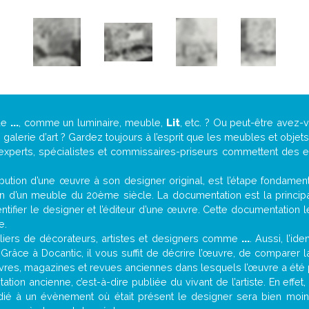
de
...
, comme un luminaire, meuble,
Lit
, etc. ? Ou peut-être avez
alerie d’art ? Gardez toujours à l’esprit que les meubles et objet
 experts, spécialistes et commissaires-priseurs commettent des erre
attribution d’une œuvre à son designer original, est l’étape fondame
on d’un meuble du 20ème siècle. La documentation est la principal
tifier le designer et l’éditeur d’une œuvre. Cette documentation 
e.
iers de décorateurs, artistes et designers comme
...
. Aussi, l’id
. Grâce à Docantic, il vous suffit de décrire l’œuvre, de comparer l
es livres, magazines et revues anciennes dans lesquels l’œuvre a été 
tion ancienne, c’est-à-dire publiée du vivant de l’artiste. En effet
édié à un évènement où était présent le designer sera bien moi