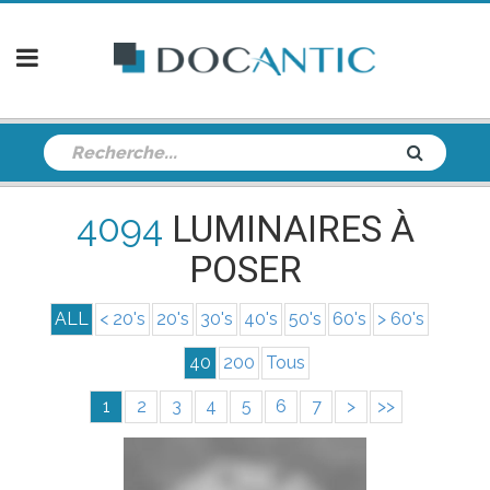
4094
LUMINAIRES À
POSER
ALL
< 20's
20's
30's
40's
50's
60's
> 60's
40
200
Tous
1
2
3
4
5
6
7
>
>>