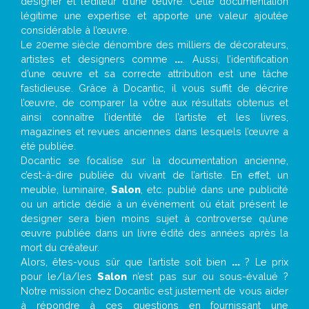
designer et l’éditeur d’une œuvre. Cette documentation
légitime une expertise et apporte une valeur ajoutée
considérable à l’œuvre.
Le 20eme siècle dénombre des milliers de décorateurs,
artistes et designers comme
...
. Aussi, l’identification
d’une œuvre et sa correcte attribution est une tâche
fastidieuse. Grâce à Docantic, il vous suffit de décrire
l’œuvre, de comparer la vôtre aux résultats obtenus et
ainsi connaître l’identité de l’artiste et les livres,
magazines et revues anciennes dans lesquels l’œuvre a
été publiée.
Docantic se focalise sur la documentation ancienne,
c’est-à-dire publiée du vivant de l’artiste. En effet, un
meuble, luminaire,
Salon
, etc. publié dans une publicité
ou un article dédié à un évènement où était présent le
designer sera bien moins sujet à controverse qu’une
œuvre publiée dans un livre édité des années après la
mort du créateur.
Alors, êtes-vous sûr que l’artiste soit bien
...
? Le prix
pour le/la/les
Salon
n’est pas sur ou sous-évalué ?
Notre mission chez Docantic est justement de vous aider
à répondre à ces questions en fournissant une