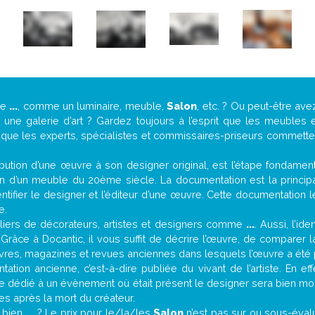
de
...
, comme un luminaire, meuble,
Salon
, etc. ? Ou peut-être av
ne galerie d’art ? Gardez toujours à l’esprit que les meubles e
t que les experts, spécialistes et commissaires-priseurs commettent
attribution d’une œuvre à son designer original, est l’étape fondame
on d’un meuble du 20ème siècle. La documentation est la principal
tifier le designer et l’éditeur d’une œuvre. Cette documentation 
e.
iers de décorateurs, artistes et designers comme
...
. Aussi, l’id
. Grâce à Docantic, il vous suffit de décrire l’œuvre, de comparer l
es livres, magazines et revues anciennes dans lesquels l’œuvre a été 
ation ancienne, c’est-à-dire publiée du vivant de l’artiste. En ef
cle dédié à un évènement où était présent le designer sera bien m
es après la mort du créateur.
t bien
...
? Le prix pour le/la/les
Salon
n’est pas sur ou sous-éval