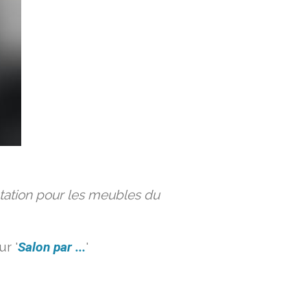
ation pour les meubles du
r '
Salon par ...
'