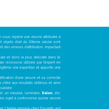
ez-vous repéré une œuvre attribuée à
t objets d’art du XXème siècle sont
 des erreurs d’attribution, impactant
ntale et donc la plus délicate dans le
e ressource utilisée par l’expert en
légitime une expertise et apporte une
entification d’une œuvre et sa correcte
a vôtre aux résultats obtenus et ainsi
publiée.
fet, un meuble, luminaire,
Salon
, etc.
oins sujet à controverse qu’une œuvre
ué ? Notre mission chez Docantic est