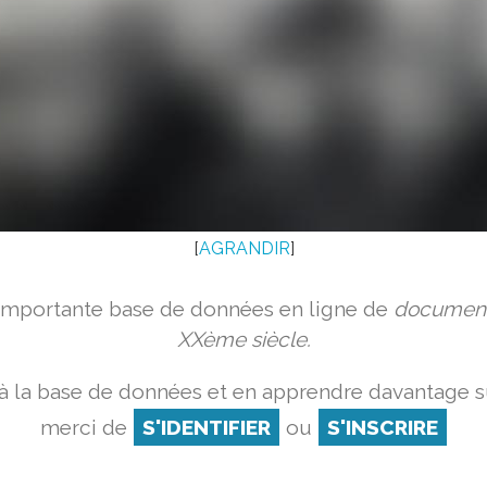
[
AGRANDIR
]
 importante base de données en ligne de
document
XXème siècle.
à la base de données et en apprendre davantage su
merci de
S'IDENTIFIER
ou
S'INSCRIRE