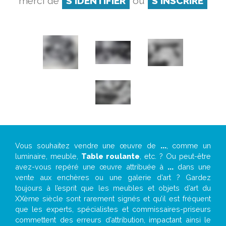
merci de
S'IDENTIFIER
ou
S'INSCRIRE
Vous souhaitez vendre une œuvre de
...
, comme un
luminaire, meuble,
Table roulante
, etc. ? Ou peut-être
avez-vous repéré une œuvre attribuée à
...
dans une
vente aux enchères ou une galerie d’art ? Gardez
toujours à l’esprit que les meubles et objets d’art du
XXème siècle sont rarement signés et qu’il est fréquent
que les experts, spécialistes et commissaires-priseurs
commettent des erreurs d’attribution, impactant ainsi le