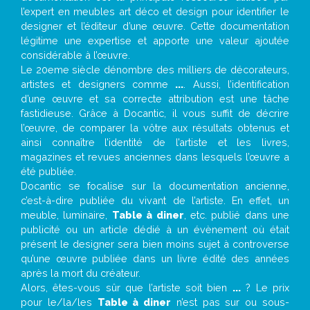
l’expert en meubles art déco et design pour identifier le
designer et l’éditeur d’une œuvre. Cette documentation
légitime une expertise et apporte une valeur ajoutée
considérable à l’œuvre.
Le 20eme siècle dénombre des milliers de décorateurs,
artistes et designers comme
...
. Aussi, l’identification
d’une œuvre et sa correcte attribution est une tâche
fastidieuse. Grâce à Docantic, il vous suffit de décrire
l’œuvre, de comparer la vôtre aux résultats obtenus et
ainsi connaître l’identité de l’artiste et les livres,
magazines et revues anciennes dans lesquels l’œuvre a
été publiée.
Docantic se focalise sur la documentation ancienne,
c’est-à-dire publiée du vivant de l’artiste. En effet, un
meuble, luminaire,
Table à diner
, etc. publié dans une
publicité ou un article dédié à un évènement où était
présent le designer sera bien moins sujet à controverse
qu’une œuvre publiée dans un livre édité des années
après la mort du créateur.
Alors, êtes-vous sûr que l’artiste soit bien
...
? Le prix
pour le/la/les
Table à diner
n’est pas sur ou sous-