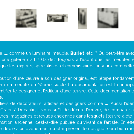
de
...
, comme un luminaire, meuble,
Buffet
, etc. ? Ou peut-être av
ne galerie d’art ? Gardez toujours à l’esprit que les meubles e
t que les experts, spécialistes et commissaires-priseurs commettent
attribution d’une œuvre à son designer original, est l’étape fondame
on d’un meuble du 20ème siècle. La documentation est la principal
tifier le designer et l’éditeur d’une œuvre. Cette documentation 
e.
iers de décorateurs, artistes et designers comme
...
. Aussi, l’id
. Grâce à Docantic, il vous suffit de décrire l’œuvre, de comparer l
es livres, magazines et revues anciennes dans lesquels l’œuvre a été 
ation ancienne, c’est-à-dire publiée du vivant de l’artiste. En eff
cle dédié à un évènement où était présent le designer sera bien m