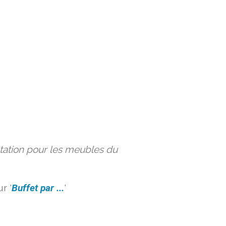
ation pour les meubles du
r '
Buffet par ...
'