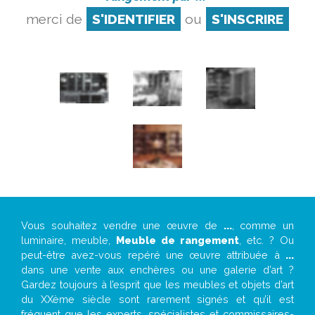
merci de
S'IDENTIFIER
ou
S'INSCRIRE
Vous souhaitez vendre une œuvre de
...
, comme un
luminaire, meuble,
Meuble de rangement
, etc. ? Ou
peut-être avez-vous repéré une œuvre attribuée à
...
dans une vente aux enchères ou une galerie d’art ?
Gardez toujours à l’esprit que les meubles et objets d’art
du XXème siècle sont rarement signés et qu’il est
fréquent que les experts, spécialistes et commissaires-