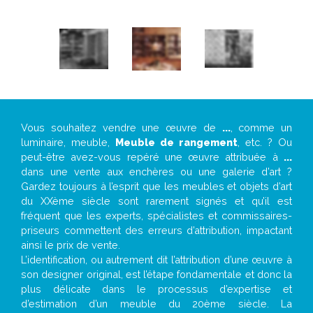
Vous souhaitez vendre une œuvre de
...
, comme un
luminaire, meuble,
Meuble de rangement
, etc. ? Ou
peut-être avez-vous repéré une œuvre attribuée à
...
dans une vente aux enchères ou une galerie d’art ?
Gardez toujours à l’esprit que les meubles et objets d’art
du XXème siècle sont rarement signés et qu’il est
fréquent que les experts, spécialistes et commissaires-
priseurs commettent des erreurs d’attribution, impactant
ainsi le prix de vente.
L’identification, ou autrement dit l’attribution d’une œuvre à
son designer original, est l’étape fondamentale et donc la
plus délicate dans le processus d’expertise et
d’estimation d’un meuble du 20ème siècle. La