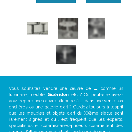
Vous souhaitez vendre une œuvre de
...
, comme un
luminaire, meuble,
Guéridon
, etc. ? Ou peut-être avez-
vous repéré une œuvre attribuée à
...
dans une vente aux
enchères ou une galerie d’art ? Gardez toujours à l’esprit
que les meubles et objets d’art du XXème siècle sont
rarement signés et qu’il est fréquent que les experts,
spécialistes et commissaires-priseurs commettent des
erreurs d’attribution, impactant ainsi le prix de vente.