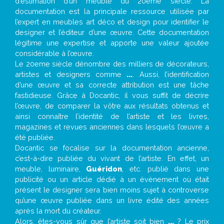
d’estimation d’un meuble du 20ème siècle. La
documentation est la principale ressource utilisée par
l’expert en meubles art déco et design pour identifier le
designer et l’éditeur d’une œuvre. Cette documentation
légitime une expertise et apporte une valeur ajoutée
considérable à l’œuvre.
Le 20eme siècle dénombre des milliers de décorateurs,
artistes et designers comme
...
. Aussi, l’identification
d’une œuvre et sa correcte attribution est une tâche
fastidieuse. Grâce à Docantic, il vous suffit de décrire
l’œuvre, de comparer la vôtre aux résultats obtenus et
ainsi connaître l’identité de l’artiste et les livres,
magazines et revues anciennes dans lesquels l’œuvre a
été publiée.
Docantic se focalise sur la documentation ancienne,
c’est-à-dire publiée du vivant de l’artiste. En effet, un
meuble, luminaire,
Guéridon
, etc. publié dans une
publicité ou un article dédié à un évènement où était
présent le designer sera bien moins sujet à controverse
qu’une œuvre publiée dans un livre édité des années
après la mort du créateur.
Alors, êtes-vous sûr que l’artiste soit bien
...
? Le prix