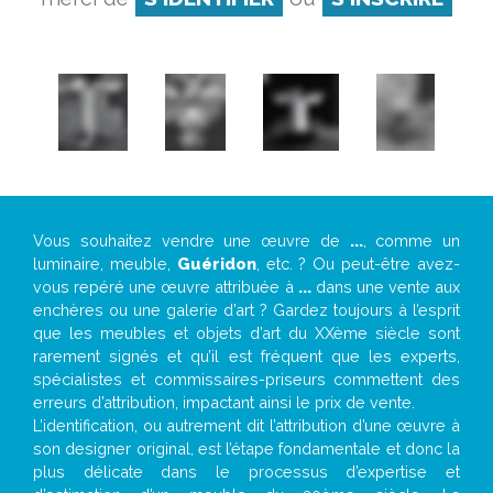
Vous souhaitez vendre une œuvre de
...
, comme un
luminaire, meuble,
Guéridon
, etc. ? Ou peut-être avez-
vous repéré une œuvre attribuée à
...
dans une vente aux
enchères ou une galerie d’art ? Gardez toujours à l’esprit
que les meubles et objets d’art du XXème siècle sont
rarement signés et qu’il est fréquent que les experts,
spécialistes et commissaires-priseurs commettent des
erreurs d’attribution, impactant ainsi le prix de vente.
L’identification, ou autrement dit l’attribution d’une œuvre à
son designer original, est l’étape fondamentale et donc la
plus délicate dans le processus d’expertise et