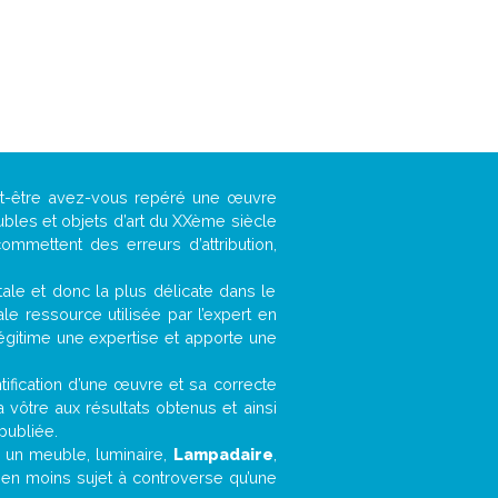
ut-être avez-vous repéré une œuvre
ubles et objets d’art du XXème siècle
ommettent des erreurs d’attribution,
ntale et donc la plus délicate dans le
e ressource utilisée par l’expert en
légitime une expertise et apporte une
entification d’une œuvre et sa correcte
a vôtre aux résultats obtenus et ainsi
publiée.
t, un meuble, luminaire,
Lampadaire
,
bien moins sujet à controverse qu’une