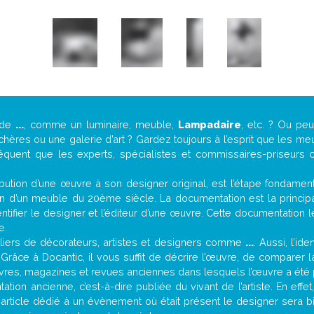
 de
...
, comme un luminaire, meuble,
Lampadaire
, etc. ? Ou pe
ères ou une galerie d’art ? Gardez toujours à l’esprit que les me
réquent que les experts, spécialistes et commissaires-priseurs c
attribution d’une œuvre à son designer original, est l’étape fondame
on d’un meuble du 20ème siècle. La documentation est la principal
tifier le designer et l’éditeur d’une œuvre. Cette documentation 
e.
iers de décorateurs, artistes et designers comme
...
. Aussi, l’id
. Grâce à Docantic, il vous suffit de décrire l’œuvre, de comparer l
es livres, magazines et revues anciennes dans lesquels l’œuvre a été 
tion ancienne, c’est-à-dire publiée du vivant de l’artiste. En effe
 article dédié à un évènement où était présent le designer sera 