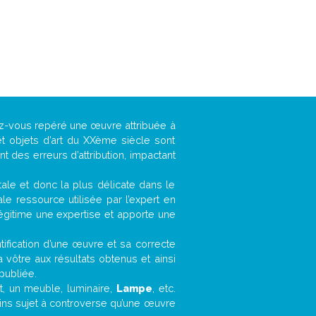
vez-vous repéré une œuvre attribuée à
t objets d’art du XXème siècle sont
 des erreurs d’attribution, impactant
ntale et donc la plus délicate dans le
e ressource utilisée par l’expert en
légitime une expertise et apporte une
entification d’une œuvre et sa correcte
a vôtre aux résultats obtenus et ainsi
publiée.
et, un meuble, luminaire,
Lampe
, etc.
oins sujet à controverse qu’une œuvre