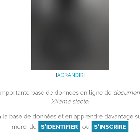
[
AGRANDIR
]
 importante base de données en ligne de
document
XXème siècle.
 la base de données et en apprendre davantage su
merci de
S'IDENTIFIER
ou
S'INSCRIRE