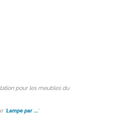
ation pour les meubles du
r '
Lampe par ...
'