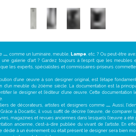
de
...
, comme un luminaire, meuble,
Lampe
, etc. ? Ou peut-être a
ne galerie d’art ? Gardez toujours à l’esprit que les meubles e
t que les experts, spécialistes et commissaires-priseurs commettent
attribution d’une œuvre à son designer original, est l’étape fondame
on d’un meuble du 20ème siècle. La documentation est la principal
tifier le designer et l’éditeur d’une œuvre. Cette documentation 
e.
iers de décorateurs, artistes et designers comme
...
. Aussi, l’id
. Grâce à Docantic, il vous suffit de décrire l’œuvre, de comparer l
es livres, magazines et revues anciennes dans lesquels l’œuvre a été 
ation ancienne, c’est-à-dire publiée du vivant de l’artiste. En eff
cle dédié à un évènement où était présent le designer sera bien m