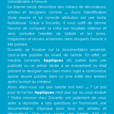
considérable à l’œuvre.
Le 20eme siècle dénombre des milliers de décorateurs,
artistes et designers comme
...
. Aussi, l’identification
d’une œuvre et sa correcte attribution est une tâche
fastidieuse. Grâce à Docantic, il vous suffit de décrire
l’œuvre, de comparer la vôtre aux résultats obtenus et
ainsi connaître l’identité de l’artiste et les livres,
magazines et revues anciennes dans lesquels l’œuvre a
été publiée.
Docantic se focalise sur la documentation ancienne,
c’est-à-dire publiée du vivant de l’artiste. En effet, un
meuble, luminaire,
Appliques
, etc. publié dans une
publicité ou un article dédié à un évènement où était
présent le designer sera bien moins sujet à controverse
qu’une œuvre publiée dans un livre édité des années
après la mort du créateur.
Alors, êtes-vous sûr que l’artiste soit bien
...
? Le prix
pour le/la/les
Appliques
n’est pas sur ou sous-évalué
? Notre mission chez Docantic est justement de vous
aider à répondre à ces questions en fournissant une
documentation d’époque pour tous les artistes et
décorateurs. Que vous soyez une galerie d’art, un