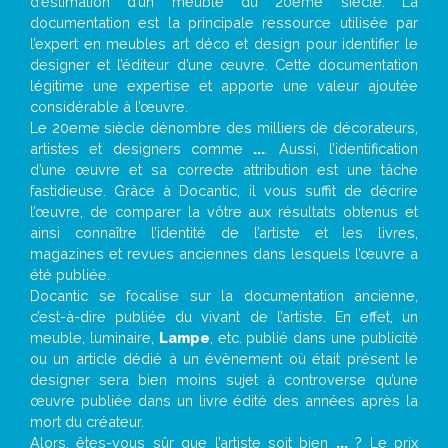
d’estimation d’un meuble du 20ème siècle. La
documentation est la principale ressource utilisée par
l’expert en meubles art déco et design pour identifier le
designer et l’éditeur d’une œuvre. Cette documentation
légitime une expertise et apporte une valeur ajoutée
considérable à l’œuvre.
Le 20eme siècle dénombre des milliers de décorateurs,
artistes et designers comme
...
. Aussi, l’identification
d’une œuvre et sa correcte attribution est une tâche
fastidieuse. Grâce à Docantic, il vous suffit de décrire
l’œuvre, de comparer la vôtre aux résultats obtenus et
ainsi connaître l’identité de l’artiste et les livres,
magazines et revues anciennes dans lesquels l’œuvre a
été publiée.
Docantic se focalise sur la documentation ancienne,
c’est-à-dire publiée du vivant de l’artiste. En effet, un
meuble, luminaire,
Lampe
, etc. publié dans une publicité
ou un article dédié à un évènement où était présent le
designer sera bien moins sujet à controverse qu’une
œuvre publiée dans un livre édité des années après la
mort du créateur.
Alors, êtes-vous sûr que l’artiste soit bien
...
? Le prix