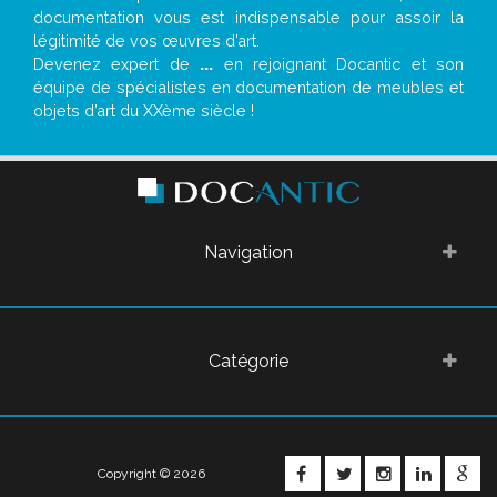
documentation vous est indispensable pour assoir la
légitimité de vos œuvres d’art.
Devenez expert de
...
en rejoignant Docantic et son
équipe de spécialistes en documentation de meubles et
objets d’art du XXème siècle !
Navigation
Catégorie
FACEBOOK
TWITTER
INSTAGRA
LINKE
G
Copyright © 2026