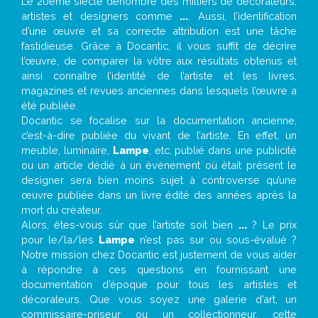
Le 20eme siècle dénombre des milliers de décorateurs,
artistes et designers comme
...
. Aussi, l’identification
d’une œuvre et sa correcte attribution est une tâche
fastidieuse. Grâce à Docantic, il vous suffit de décrire
l’œuvre, de comparer la vôtre aux résultats obtenus et
ainsi connaître l’identité de l’artiste et les livres,
magazines et revues anciennes dans lesquels l’œuvre a
été publiée.
Docantic se focalise sur la documentation ancienne,
c’est-à-dire publiée du vivant de l’artiste. En effet, un
meuble, luminaire,
Lampe
, etc. publié dans une publicité
ou un article dédié à un évènement où était présent le
designer sera bien moins sujet à controverse qu’une
œuvre publiée dans un livre édité des années après la
mort du créateur.
Alors, êtes-vous sûr que l’artiste soit bien
...
? Le prix
pour le/la/les
Lampe
n’est pas sur ou sous-évalué ?
Notre mission chez Docantic est justement de vous aider
à répondre à ces questions en fournissant une
documentation d’époque pour tous les artistes et
décorateurs. Que vous soyez une galerie d’art, un
commissaire-priseur ou un collectionneur, cette