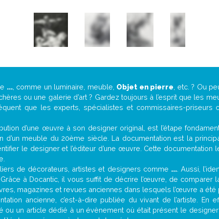
de
...
, comme un luminaire, meuble,
Objet en pierre
, etc. ? Ou p
ères ou une galerie d’art ? Gardez toujours à l’esprit que les me
réquent que les experts, spécialistes et commissaires-priseurs c
attribution d’une œuvre à son designer original, est l’étape fondame
on d’un meuble du 20ème siècle. La documentation est la principal
tifier le designer et l’éditeur d’une œuvre. Cette documentation 
e.
iers de décorateurs, artistes et designers comme
...
. Aussi, l’id
. Grâce à Docantic, il vous suffit de décrire l’œuvre, de comparer l
es livres, magazines et revues anciennes dans lesquels l’œuvre a été 
ation ancienne, c’est-à-dire publiée du vivant de l’artiste. En e
ité ou un article dédié à un évènement où était présent le designe