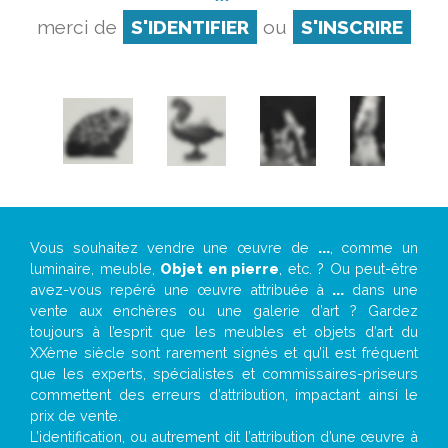
merci de
S'IDENTIFIER
ou
S'INSCRIRE
Vous souhaitez vendre une œuvre de
...
, comme un
luminaire, meuble,
Objet en pierre
, etc. ? Ou peut-être
avez-vous repéré une œuvre attribuée à
...
dans une
vente aux enchères ou une galerie d’art ? Gardez
toujours à l’esprit que les meubles et objets d’art du
XXème siècle sont rarement signés et qu’il est fréquent
que les experts, spécialistes et commissaires-priseurs
commettent des erreurs d’attribution, impactant ainsi le
prix de vente.
L’identification, ou autrement dit l’attribution d’une œuvre à