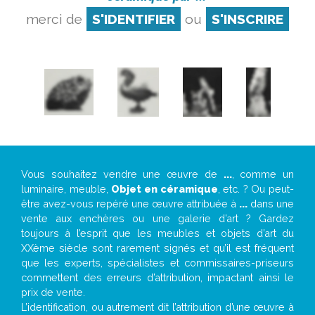
merci de
S'IDENTIFIER
ou
S'INSCRIRE
Vous souhaitez vendre une œuvre de
...
, comme un
luminaire, meuble,
Objet en céramique
, etc. ? Ou peut-
être avez-vous repéré une œuvre attribuée à
...
dans une
vente aux enchères ou une galerie d’art ? Gardez
toujours à l’esprit que les meubles et objets d’art du
XXème siècle sont rarement signés et qu’il est fréquent
que les experts, spécialistes et commissaires-priseurs
commettent des erreurs d’attribution, impactant ainsi le
prix de vente.
L’identification, ou autrement dit l’attribution d’une œuvre à