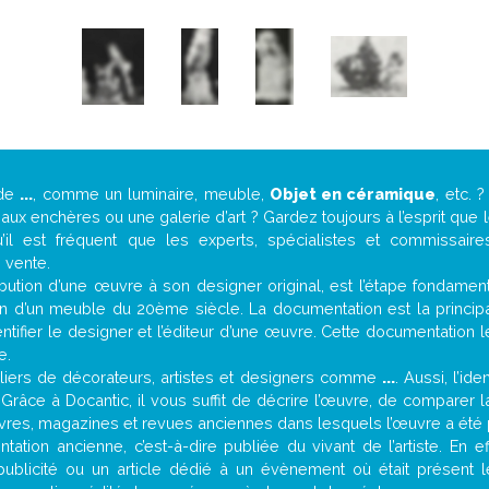
 de
...
, comme un luminaire, meuble,
Objet en céramique
, etc.
ux enchères ou une galerie d’art ? Gardez toujours à l’esprit que
’il est fréquent que les experts, spécialistes et commissair
e vente.
attribution d’une œuvre à son designer original, est l’étape fondame
on d’un meuble du 20ème siècle. La documentation est la principal
tifier le designer et l’éditeur d’une œuvre. Cette documentation 
e.
iers de décorateurs, artistes et designers comme
...
. Aussi, l’id
. Grâce à Docantic, il vous suffit de décrire l’œuvre, de comparer l
es livres, magazines et revues anciennes dans lesquels l’œuvre a été 
ation ancienne, c’est-à-dire publiée du vivant de l’artiste. En e
publicité ou un article dédié à un évènement où était présent 