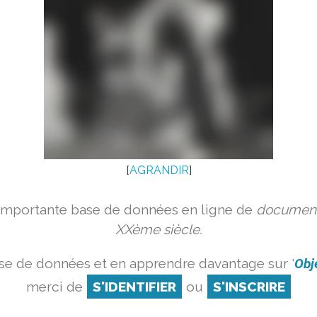
[
AGRANDIR
]
 importante base de données en ligne de
document
XXème siècle.
se de données et en apprendre davantage sur '
Obj
merci de
S'IDENTIFIER
ou
S'INSCRIRE