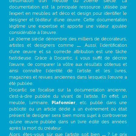
d’estimation d’un meuble du 20ème siècle. La
documentation est la principale ressource utilisée par
l’expert en meubles art déco et design pour identifier le
designer et l’éditeur d’une œuvre. Cette documentation
légitime une expertise et apporte une valeur ajoutée
considérable à l’œuvre.
Le 20eme siècle dénombre des milliers de décorateurs,
artistes et designers comme
...
. Aussi, l’identification
d’une œuvre et sa correcte attribution est une tâche
fastidieuse. Grâce à Docantic, il vous suffit de décrire
l’œuvre, de comparer la vôtre aux résultats obtenus et
ainsi connaître l’identité de l’artiste et les livres,
magazines et revues anciennes dans lesquels l’œuvre a
été publiée.
Docantic se focalise sur la documentation ancienne,
c’est-à-dire publiée du vivant de l’artiste. En effet, un
meuble, luminaire,
Plafonnier
, etc. publié dans une
publicité ou un article dédié à un évènement où était
présent le designer sera bien moins sujet à controverse
qu’une œuvre publiée dans un livre édité des années
après la mort du créateur.
Alors, êtes-vous sûr que l’artiste soit bien
...
? Le prix