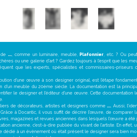
e de
...
, comme un luminaire, meuble,
Plafonnier
, etc. ? Ou pe
ères ou une galerie d’art ? Gardez toujours à l’esprit que les me
réquent que les experts, spécialistes et commissaires-priseurs c
attribution d’une œuvre à son designer original, est l’étape fondame
on d’un meuble du 20ème siècle. La documentation est la principal
tifier le designer et l’éditeur d’une œuvre. Cette documentation 
e.
iers de décorateurs, artistes et designers comme
...
. Aussi, l’id
. Grâce à Docantic, il vous suffit de décrire l’œuvre, de comparer l
es livres, magazines et revues anciennes dans lesquels l’œuvre a été 
ion ancienne, c’est-à-dire publiée du vivant de l’artiste. En effet,
cle dédié à un évènement où était présent le designer sera bien m