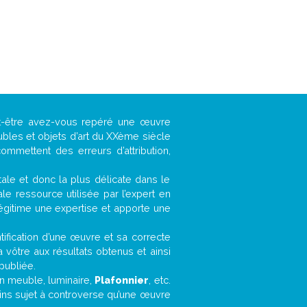
ut-être avez-vous repéré une œuvre
ubles et objets d’art du XXème siècle
ommettent des erreurs d’attribution,
ntale et donc la plus délicate dans le
e ressource utilisée par l’expert en
légitime une expertise et apporte une
entification d’une œuvre et sa correcte
a vôtre aux résultats obtenus et ainsi
publiée.
 un meuble, luminaire,
Plafonnier
, etc.
oins sujet à controverse qu’une œuvre