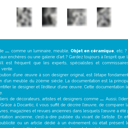
 de
...
, comme un luminaire, meuble,
Objet en céramique
, etc.
ux enchères ou une galerie d’art ? Gardez toujours à l’esprit que
’il est fréquent que les experts, spécialistes et commissair
e vente.
attribution d’une œuvre à son designer original, est l’étape fondame
on d’un meuble du 20ème siècle. La documentation est la principal
tifier le designer et l’éditeur d’une œuvre. Cette documentation 
e.
iers de décorateurs, artistes et designers comme
...
. Aussi, l’id
. Grâce à Docantic, il vous suffit de décrire l’œuvre, de comparer l
es livres, magazines et revues anciennes dans lesquels l’œuvre a été 
ation ancienne, c’est-à-dire publiée du vivant de l’artiste. En e
publicité ou un article dédié à un évènement où était présent 