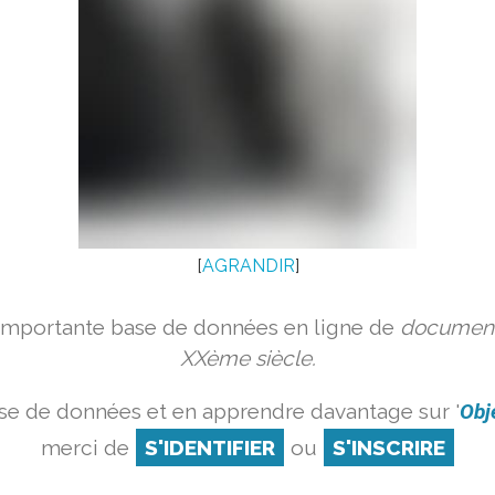
[
AGRANDIR
]
 importante base de données en ligne de
document
XXème siècle.
se de données et en apprendre davantage sur '
Obj
merci de
S'IDENTIFIER
ou
S'INSCRIRE