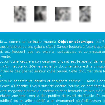
 de
...
, comme un luminaire, meuble,
Objet en céramique
, etc.
ux enchères ou une galerie d’art ? Gardez toujours à l’esprit que
’il est fréquent que les experts, spécialistes et commissair
e vente.
attribution d’une œuvre à son designer original, est l’étape fondame
on d’un meuble du 20ème siècle. La documentation est la principal
tifier le designer et l’éditeur d’une œuvre. Cette documentation 
e.
iers de décorateurs, artistes et designers comme
...
. Aussi, l’id
. Grâce à Docantic, il vous suffit de décrire l’œuvre, de comparer l
es livres, magazines et revues anciennes dans lesquels l’œuvre a été 
ation ancienne, c’est-à-dire publiée du vivant de l’artiste. En e
publicité ou un article dédié à un évènement où était présent 