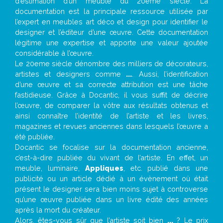
d’estimation d’un meuble du 20ème siècle. La
documentation est la principale ressource utilisée par
l’expert en meubles art déco et design pour identifier le
designer et l’éditeur d’une œuvre. Cette documentation
légitime une expertise et apporte une valeur ajoutée
considérable à l’œuvre.
Le 20eme siècle dénombre des milliers de décorateurs,
artistes et designers comme
...
. Aussi, l’identification
d’une œuvre et sa correcte attribution est une tâche
fastidieuse. Grâce à Docantic, il vous suffit de décrire
l’œuvre, de comparer la vôtre aux résultats obtenus et
ainsi connaître l’identité de l’artiste et les livres,
magazines et revues anciennes dans lesquels l’œuvre a
été publiée.
Docantic se focalise sur la documentation ancienne,
c’est-à-dire publiée du vivant de l’artiste. En effet, un
meuble, luminaire,
Appliques
, etc. publié dans une
publicité ou un article dédié à un évènement où était
présent le designer sera bien moins sujet à controverse
qu’une œuvre publiée dans un livre édité des années
après la mort du créateur.
Alors, êtes-vous sûr que l’artiste soit bien
...
? Le prix