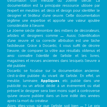
d’estimation d’un meuble du 20ème siècle. La
documentation est la principale ressource utilisée par
l’expert en meubles art déco et design pour identifier le
designer et l’éditeur d’une œuvre. Cette documentation
légitime une expertise et apporte une valeur ajoutée
considérable à l’œuvre.
Le 20eme siècle dénombre des milliers de décorateurs,
artistes et designers comme
...
. Aussi, l’identification
d’une œuvre et sa correcte attribution est une tâche
fastidieuse. Grâce à Docantic, il vous suffit de décrire
l’œuvre, de comparer la vôtre aux résultats obtenus et
ainsi connaître l’identité de l’artiste et les livres,
magazines et revues anciennes dans lesquels l’œuvre a
été publiée.
Docantic se focalise sur la documentation ancienne,
c’est-à-dire publiée du vivant de l’artiste. En effet, un
meuble, luminaire,
Appliques
, etc. publié dans une
publicité ou un article dédié à un évènement où était
présent le designer sera bien moins sujet à controverse
qu’une œuvre publiée dans un livre édité des années
après la mort du créateur.
Alors, êtes-vous sûr que l’artiste soit bien
...
? Le prix