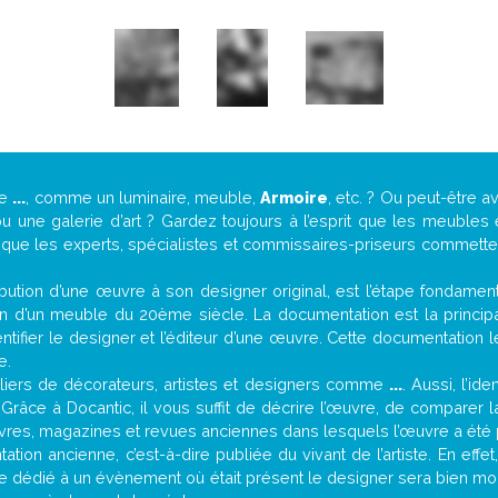
de
...
, comme un luminaire, meuble,
Armoire
, etc. ? Ou peut-être 
une galerie d’art ? Gardez toujours à l’esprit que les meubles 
t que les experts, spécialistes et commissaires-priseurs commettent
attribution d’une œuvre à son designer original, est l’étape fondame
on d’un meuble du 20ème siècle. La documentation est la principal
tifier le designer et l’éditeur d’une œuvre. Cette documentation 
e.
iers de décorateurs, artistes et designers comme
...
. Aussi, l’id
. Grâce à Docantic, il vous suffit de décrire l’œuvre, de comparer l
es livres, magazines et revues anciennes dans lesquels l’œuvre a été 
tion ancienne, c’est-à-dire publiée du vivant de l’artiste. En effe
cle dédié à un évènement où était présent le designer sera bien m