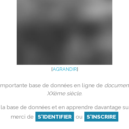
[
AGRANDIR
]
 importante base de données en ligne de
document
XXème siècle.
la base de données et en apprendre davantage sur
merci de
S'IDENTIFIER
ou
S'INSCRIRE