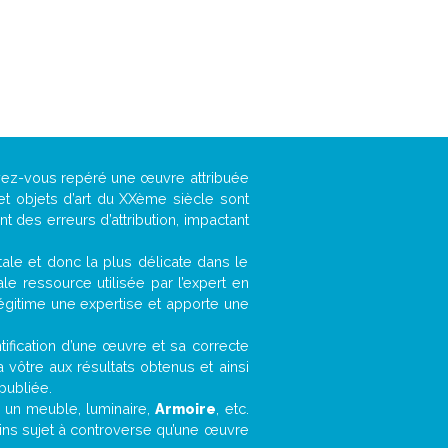
avez-vous repéré une œuvre attribuée
et objets d’art du XXème siècle sont
 des erreurs d’attribution, impactant
ntale et donc la plus délicate dans le
e ressource utilisée par l’expert en
légitime une expertise et apporte une
entification d’une œuvre et sa correcte
a vôtre aux résultats obtenus et ainsi
publiée.
t, un meuble, luminaire,
Armoire
, etc.
oins sujet à controverse qu’une œuvre