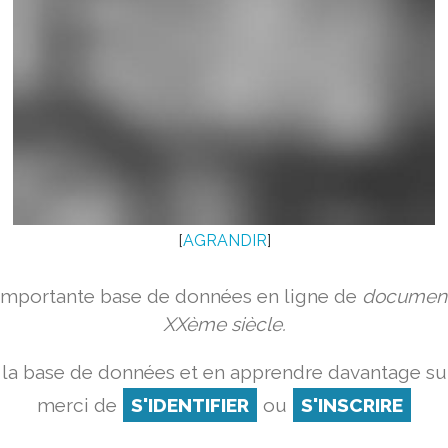
[
AGRANDIR
]
 importante base de données en ligne de
document
XXème siècle.
la base de données et en apprendre davantage sur
merci de
S'IDENTIFIER
ou
S'INSCRIRE