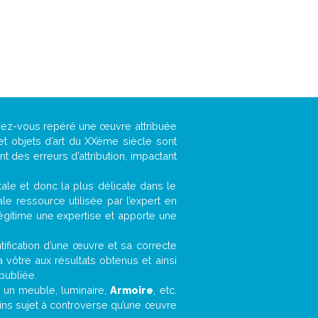
avez-vous repéré une œuvre attribuée
et objets d’art du XXème siècle sont
 des erreurs d’attribution, impactant
ntale et donc la plus délicate dans le
e ressource utilisée par l’expert en
légitime une expertise et apporte une
entification d’une œuvre et sa correcte
a vôtre aux résultats obtenus et ainsi
publiée.
t, un meuble, luminaire,
Armoire
, etc.
oins sujet à controverse qu’une œuvre