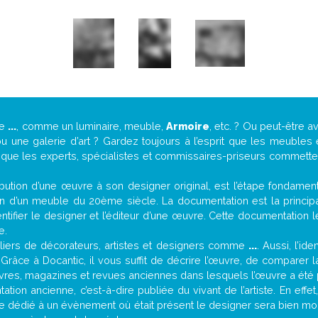
de
...
, comme un luminaire, meuble,
Armoire
, etc. ? Ou peut-être 
une galerie d’art ? Gardez toujours à l’esprit que les meubles 
t que les experts, spécialistes et commissaires-priseurs commettent
attribution d’une œuvre à son designer original, est l’étape fondame
on d’un meuble du 20ème siècle. La documentation est la principal
tifier le designer et l’éditeur d’une œuvre. Cette documentation 
e.
iers de décorateurs, artistes et designers comme
...
. Aussi, l’id
. Grâce à Docantic, il vous suffit de décrire l’œuvre, de comparer l
es livres, magazines et revues anciennes dans lesquels l’œuvre a été 
tion ancienne, c’est-à-dire publiée du vivant de l’artiste. En effe
cle dédié à un évènement où était présent le designer sera bien m