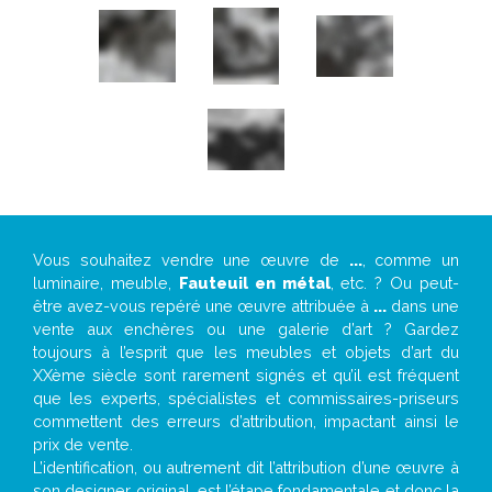
Vous souhaitez vendre une œuvre de
...
, comme un
luminaire, meuble,
Fauteuil en métal
, etc. ? Ou peut-
être avez-vous repéré une œuvre attribuée à
...
dans une
vente aux enchères ou une galerie d’art ? Gardez
toujours à l’esprit que les meubles et objets d’art du
XXème siècle sont rarement signés et qu’il est fréquent
que les experts, spécialistes et commissaires-priseurs
commettent des erreurs d’attribution, impactant ainsi le
prix de vente.
L’identification, ou autrement dit l’attribution d’une œuvre à
son designer original, est l’étape fondamentale et donc la