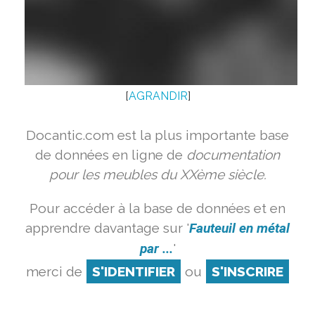
[
AGRANDIR
]
Docantic.com est la plus importante base
de données en ligne de
documentation
pour les meubles du XXème siècle.
Pour accéder à la base de données et en
apprendre davantage sur '
Fauteuil en métal
par ...
'
merci de
S'IDENTIFIER
ou
S'INSCRIRE