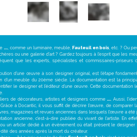
de
...
, comme un luminaire, meuble,
Fauteuil en bois
, etc. ? Ou 
ères ou une galerie d’art ? Gardez toujours à l’esprit que les me
réquent que les experts, spécialistes et commissaires-priseurs c
attribution d’une œuvre à son designer original, est l’étape fondame
on d’un meuble du 20ème siècle. La documentation est la principal
tifier le designer et l’éditeur d’une œuvre. Cette documentation 
e.
iers de décorateurs, artistes et designers comme
...
. Aussi, l’id
. Grâce à Docantic, il vous suffit de décrire l’œuvre, de comparer l
es livres, magazines et revues anciennes dans lesquels l’œuvre a été 
tion ancienne, c’est-à-dire publiée du vivant de l’artiste. En eff
é ou un article dédié à un évènement où était présent le designer
dité des années après la mort du créateur.