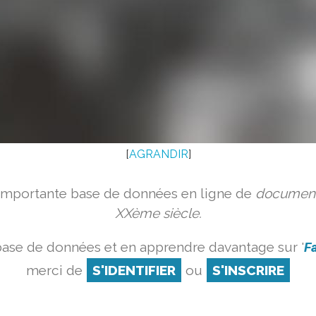
[
AGRANDIR
]
 importante base de données en ligne de
document
XXème siècle.
base de données et en apprendre davantage sur '
Fa
merci de
S'IDENTIFIER
ou
S'INSCRIRE