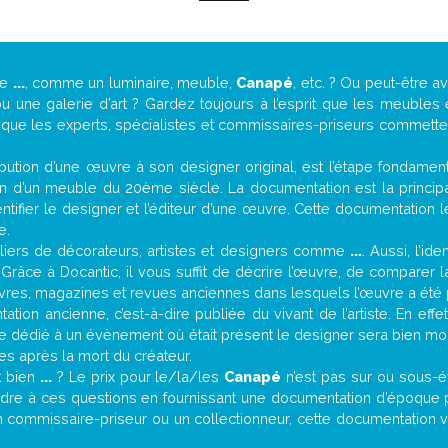
de
...
, comme un luminaire, meuble,
Canapé
, etc. ? Ou peut-être 
une galerie d’art ? Gardez toujours à l’esprit que les meubles 
t que les experts, spécialistes et commissaires-priseurs commettent
attribution d’une œuvre à son designer original, est l’étape fondame
on d’un meuble du 20ème siècle. La documentation est la principal
tifier le designer et l’éditeur d’une œuvre. Cette documentation 
e.
iers de décorateurs, artistes et designers comme
...
. Aussi, l’id
. Grâce à Docantic, il vous suffit de décrire l’œuvre, de comparer l
es livres, magazines et revues anciennes dans lesquels l’œuvre a été 
tion ancienne, c’est-à-dire publiée du vivant de l’artiste. En effe
cle dédié à un évènement où était présent le designer sera bien m
es après la mort du créateur.
it bien
...
? Le prix pour le/la/les
Canapé
n’est pas sur ou sous-é
dre à ces questions en fournissant une documentation d’époque po
n commissaire-priseur ou un collectionneur, cette documentation v