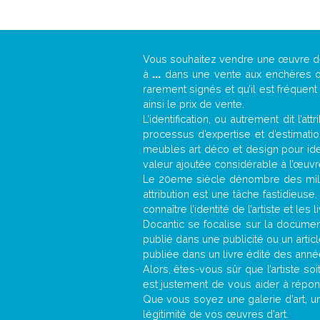
Vous souhaitez vendre une œuvre 
à
...
dans une vente aux enchères ou 
rarement signés et qu’il est fréquen
ainsi le prix de vente.
L’identification, ou autrement dit l’
processus d’expertise et d’estimati
meubles art déco et design pour iden
valeur ajoutée considérable à l’œuvr
Le 20eme siècle dénombre des mill
attribution est une tâche fastidieuse
connaître l’identité de l’artiste et l
Docantic se focalise sur la documenta
publié dans une publicité ou un arti
publiée dans un livre édité des anné
Alors, êtes-vous sûr que l’artiste so
est justement de vous aider à répon
Que vous soyez une galerie d’art, u
légitimité de vos œuvres d’art.