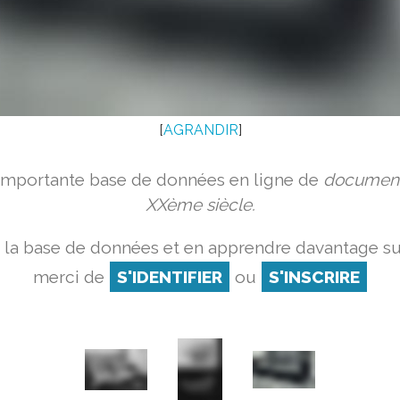
[
AGRANDIR
]
 importante base de données en ligne de
document
XXème siècle.
 la base de données et en apprendre davantage sur
merci de
S'IDENTIFIER
ou
S'INSCRIRE