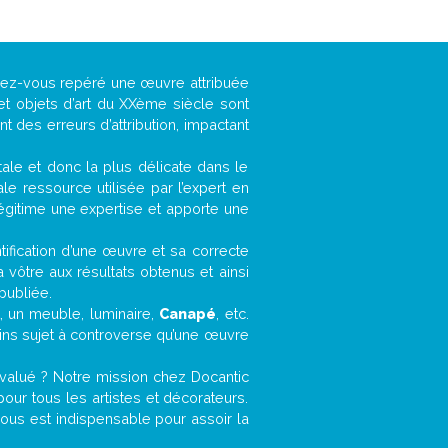
avez-vous repéré une œuvre attribuée
et objets d’art du XXème siècle sont
 des erreurs d’attribution, impactant
ntale et donc la plus délicate dans le
e ressource utilisée par l’expert en
légitime une expertise et apporte une
entification d’une œuvre et sa correcte
a vôtre aux résultats obtenus et ainsi
publiée.
t, un meuble, luminaire,
Canapé
, etc.
oins sujet à controverse qu’une œuvre
valué ? Notre mission chez Docantic
ur tous les artistes et décorateurs.
ous est indispensable pour assoir la