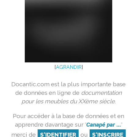
[
AGRANDIR
]
Docantic.com est la plus importante base
de données en ligne de
documentation
pour les meubles du XXème siècle.
Pour accéder à la base de données et en
apprendre davantage sur '
Canapé par ...
'
merci de
S'IDENTIFIER
ou
S'INSCRIRE