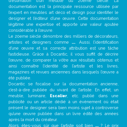
d’estimation d’un meuble du 20ème siècle. La
documentation est la principale ressource utilisée par
l’expert en meubles art déco et design pour identifier le
designer et l’éditeur d’une œuvre. Cette documentation
légitime une expertise et apporte une valeur ajoutée
considérable à l’œuvre.
Le 20eme siècle dénombre des milliers de décorateurs,
artistes et designers comme
...
. Aussi, l’identification
d’une œuvre et sa correcte attribution est une tâche
fastidieuse. Grâce à Docantic, il vous suffit de décrire
l’œuvre, de comparer la vôtre aux résultats obtenus et
ainsi connaître l’identité de l’artiste et les livres,
magazines et revues anciennes dans lesquels l’œuvre a
été publiée.
Docantic se focalise sur la documentation ancienne,
c’est-à-dire publiée du vivant de l’artiste. En effet, un
meuble, luminaire,
Escalier
, etc. publié dans une
publicité ou un article dédié à un évènement où était
présent le designer sera bien moins sujet à controverse
qu’une œuvre publiée dans un livre édité des années
après la mort du créateur.
Alors, êtes-vous sûr que l’artiste soit bien
...
? Le prix