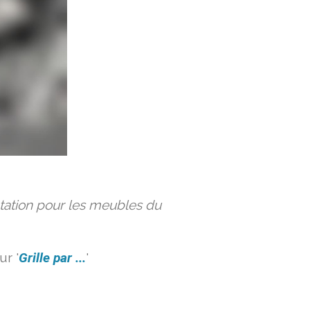
ation pour les meubles du
r '
Grille par ...
'