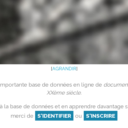
[
AGRANDIR
]
 importante base de données en ligne de
document
XXème siècle.
à la base de données et en apprendre davantage su
merci de
S'IDENTIFIER
ou
S'INSCRIRE