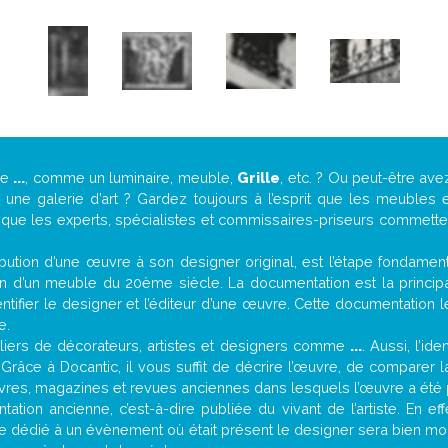
de
...
, comme un luminaire, meuble,
Grille
, etc. ? Ou peut-être av
ne galerie d’art ? Gardez toujours à l’esprit que les meubles e
t que les experts, spécialistes et commissaires-priseurs commettent
attribution d’une œuvre à son designer original, est l’étape fondame
on d’un meuble du 20ème siècle. La documentation est la principal
tifier le designer et l’éditeur d’une œuvre. Cette documentation 
e.
iers de décorateurs, artistes et designers comme
...
. Aussi, l’id
. Grâce à Docantic, il vous suffit de décrire l’œuvre, de comparer l
es livres, magazines et revues anciennes dans lesquels l’œuvre a été 
ation ancienne, c’est-à-dire publiée du vivant de l’artiste. En ef
cle dédié à un évènement où était présent le designer sera bien m