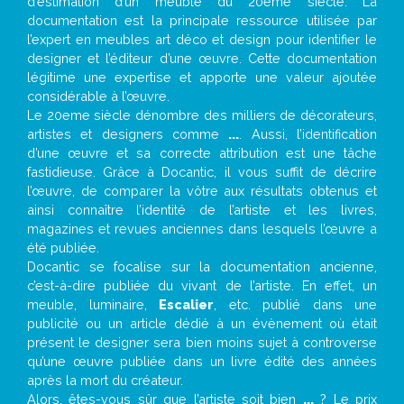
d’estimation d’un meuble du 20ème siècle. La
documentation est la principale ressource utilisée par
l’expert en meubles art déco et design pour identifier le
designer et l’éditeur d’une œuvre. Cette documentation
légitime une expertise et apporte une valeur ajoutée
considérable à l’œuvre.
Le 20eme siècle dénombre des milliers de décorateurs,
artistes et designers comme
...
. Aussi, l’identification
d’une œuvre et sa correcte attribution est une tâche
fastidieuse. Grâce à Docantic, il vous suffit de décrire
l’œuvre, de comparer la vôtre aux résultats obtenus et
ainsi connaître l’identité de l’artiste et les livres,
magazines et revues anciennes dans lesquels l’œuvre a
été publiée.
Docantic se focalise sur la documentation ancienne,
c’est-à-dire publiée du vivant de l’artiste. En effet, un
meuble, luminaire,
Escalier
, etc. publié dans une
publicité ou un article dédié à un évènement où était
présent le designer sera bien moins sujet à controverse
qu’une œuvre publiée dans un livre édité des années
après la mort du créateur.
Alors, êtes-vous sûr que l’artiste soit bien
...
? Le prix