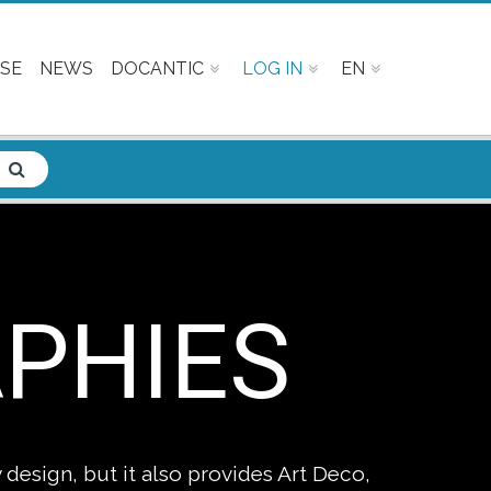
SE
NEWS
DOCANTIC
LOG IN
EN
APHIES
design, but it also provides Art Deco,