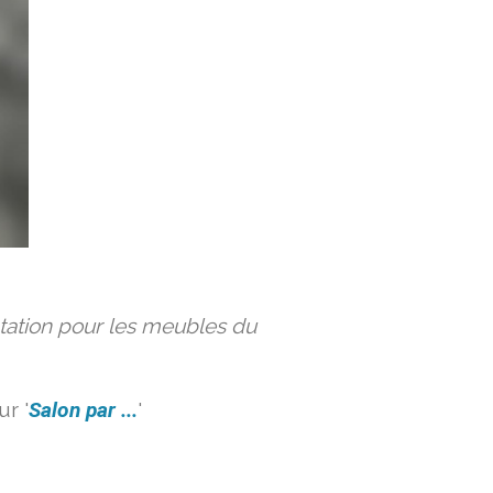
ation pour les meubles du
r '
Salon par ...
'