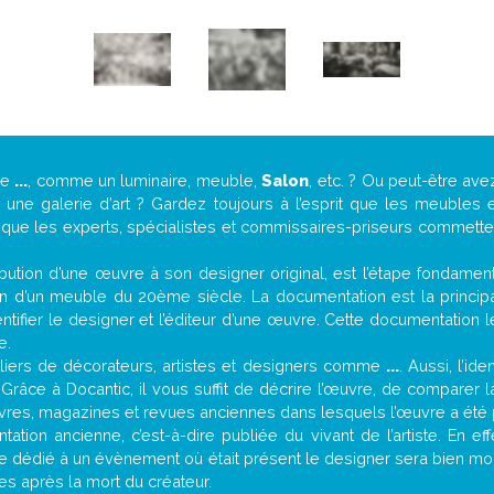
de
...
, comme un luminaire, meuble,
Salon
, etc. ? Ou peut-être av
ne galerie d’art ? Gardez toujours à l’esprit que les meubles e
t que les experts, spécialistes et commissaires-priseurs commettent
attribution d’une œuvre à son designer original, est l’étape fondame
on d’un meuble du 20ème siècle. La documentation est la principal
tifier le designer et l’éditeur d’une œuvre. Cette documentation 
e.
iers de décorateurs, artistes et designers comme
...
. Aussi, l’id
. Grâce à Docantic, il vous suffit de décrire l’œuvre, de comparer l
es livres, magazines et revues anciennes dans lesquels l’œuvre a été 
ation ancienne, c’est-à-dire publiée du vivant de l’artiste. En ef
cle dédié à un évènement où était présent le designer sera bien m
es après la mort du créateur.