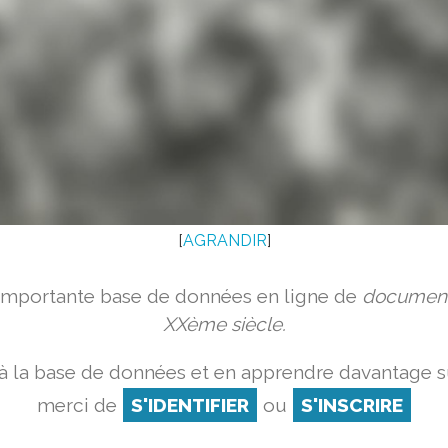
[
AGRANDIR
]
 importante base de données en ligne de
document
XXème siècle.
à la base de données et en apprendre davantage su
merci de
S'IDENTIFIER
ou
S'INSCRIRE