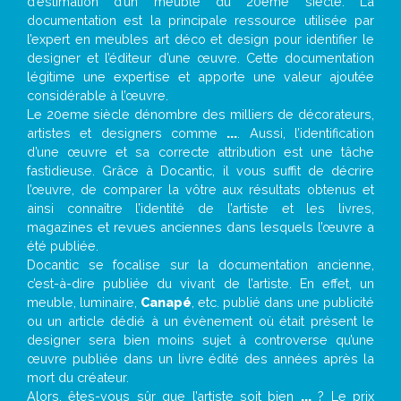
d’estimation d’un meuble du 20ème siècle. La
documentation est la principale ressource utilisée par
l’expert en meubles art déco et design pour identifier le
designer et l’éditeur d’une œuvre. Cette documentation
légitime une expertise et apporte une valeur ajoutée
considérable à l’œuvre.
Le 20eme siècle dénombre des milliers de décorateurs,
artistes et designers comme
...
. Aussi, l’identification
d’une œuvre et sa correcte attribution est une tâche
fastidieuse. Grâce à Docantic, il vous suffit de décrire
l’œuvre, de comparer la vôtre aux résultats obtenus et
ainsi connaître l’identité de l’artiste et les livres,
magazines et revues anciennes dans lesquels l’œuvre a
été publiée.
Docantic se focalise sur la documentation ancienne,
c’est-à-dire publiée du vivant de l’artiste. En effet, un
meuble, luminaire,
Canapé
, etc. publié dans une publicité
ou un article dédié à un évènement où était présent le
designer sera bien moins sujet à controverse qu’une
œuvre publiée dans un livre édité des années après la
mort du créateur.
Alors, êtes-vous sûr que l’artiste soit bien
...
? Le prix