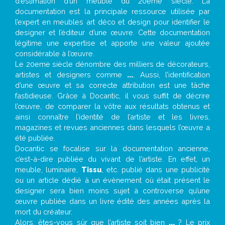
d’estimation d’un meuble du 20ème siècle. La
documentation est la principale ressource utilisée par
l’expert en meubles art déco et design pour identifier le
designer et l’éditeur d’une œuvre. Cette documentation
légitime une expertise et apporte une valeur ajoutée
considérable à l’œuvre.
Le 20eme siècle dénombre des milliers de décorateurs,
artistes et designers comme
...
. Aussi, l’identification
d’une œuvre et sa correcte attribution est une tâche
fastidieuse. Grâce à Docantic, il vous suffit de décrire
l’œuvre, de comparer la vôtre aux résultats obtenus et
ainsi connaître l’identité de l’artiste et les livres,
magazines et revues anciennes dans lesquels l’œuvre a
été publiée.
Docantic se focalise sur la documentation ancienne,
c’est-à-dire publiée du vivant de l’artiste. En effet, un
meuble, luminaire,
Tissu
, etc. publié dans une publicité
ou un article dédié à un évènement où était présent le
designer sera bien moins sujet à controverse qu’une
œuvre publiée dans un livre édité des années après la
mort du créateur.
Alors, êtes-vous sûr que l’artiste soit bien
...
? Le prix