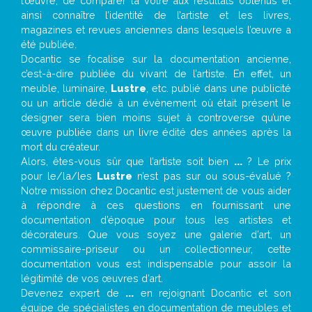
l’œuvre, de comparer la vôtre aux résultats obtenus et
ainsi connaître l’identité de l’artiste et les livres,
magazines et revues anciennes dans lesquels l’œuvre a
été publiée.
Docantic se focalise sur la documentation ancienne,
c’est-à-dire publiée du vivant de l’artiste. En effet, un
meuble, luminaire,
Lustre
, etc. publié dans une publicité
ou un article dédié à un évènement où était présent le
designer sera bien moins sujet à controverse qu’une
œuvre publiée dans un livre édité des années après la
mort du créateur.
Alors, êtes-vous sûr que l’artiste soit bien
...
? Le prix
pour le/la/les
Lustre
n’est pas sur ou sous-évalué ?
Notre mission chez Docantic est justement de vous aider
à répondre à ces questions en fournissant une
documentation d’époque pour tous les artistes et
décorateurs. Que vous soyez une galerie d’art, un
commissaire-priseur ou un collectionneur, cette
documentation vous est indispensable pour assoir la
légitimité de vos œuvres d’art.
Devenez expert de
...
en rejoignant Docantic et son
équipe de spécialistes en documentation de meubles et