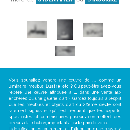
Vous souhaitez vendre une œuvre de
...
, comme un
luminaire, meuble,
Lustre
, etc. ? Ou peut-être avez-vous
repéré une œuvre attribuée à
...
dans une vente aux
enchères ou une galerie d’art ? Gardez toujours à l’esprit
que les meubles et objets d’art du XXème siècle sont
rarement signés et qu’il est fréquent que les experts,
spécialistes et commissaires-priseurs commettent des
erreurs d’attribution, impactant ainsi le prix de vente.
L’identification, ou autrement dit l’attribution d’une œuvre à