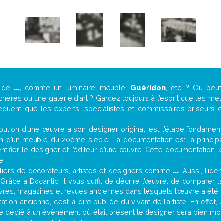
e de
...
, comme un luminaire, meuble,
Guéridon
, etc. ? Ou pe
ères ou une galerie d’art ? Gardez toujours à l’esprit que les me
réquent que les experts, spécialistes et commissaires-priseurs c
attribution d’une œuvre à son designer original, est l’étape fondame
on d’un meuble du 20ème siècle. La documentation est la principal
tifier le designer et l’éditeur d’une œuvre. Cette documentation 
e.
iers de décorateurs, artistes et designers comme
...
. Aussi, l’id
. Grâce à Docantic, il vous suffit de décrire l’œuvre, de comparer l
es livres, magazines et revues anciennes dans lesquels l’œuvre a été 
tion ancienne, c’est-à-dire publiée du vivant de l’artiste. En effet
cle dédié à un évènement où était présent le designer sera bien m