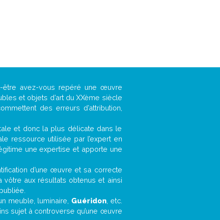
ut-être avez-vous repéré une œuvre
ubles et objets d’art du XXème siècle
ommettent des erreurs d’attribution,
ntale et donc la plus délicate dans le
e ressource utilisée par l’expert en
légitime une expertise et apporte une
entification d’une œuvre et sa correcte
a vôtre aux résultats obtenus et ainsi
publiée.
, un meuble, luminaire,
Guéridon
, etc.
oins sujet à controverse qu’une œuvre