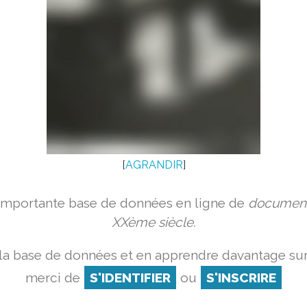
[
AGRANDIR
]
 importante base de données en ligne de
document
XXème siècle.
la base de données et en apprendre davantage sur
merci de
S'IDENTIFIER
ou
S'INSCRIRE