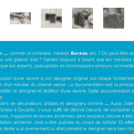
de
...
, comme un luminaire, meuble,
Bureau
, etc. ? Ou peut-être 
une galerie d’art ? Gardez toujours à l’esprit que les meubles 
t que les experts, spécialistes et commissaires-priseurs commettent
attribution d’une œuvre à son designer original, est l’étape fondame
on d’un meuble du 20ème siècle. La documentation est la principal
tifier le designer et l’éditeur d’une œuvre. Cette documentation 
e.
iers de décorateurs, artistes et designers comme
...
. Aussi, l’id
. Grâce à Docantic, il vous suffit de décrire l’œuvre, de comparer l
es livres, magazines et revues anciennes dans lesquels l’œuvre a été 
tion ancienne, c’est-à-dire publiée du vivant de l’artiste. En effe
cle dédié à un évènement où était présent le designer sera bien m