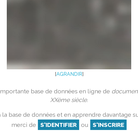
[
AGRANDIR
]
 importante base de données en ligne de
document
XXème siècle.
 la base de données et en apprendre davantage su
merci de
S'IDENTIFIER
ou
S'INSCRIRE