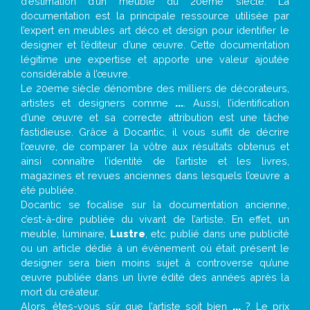
d’estimation d’un meuble du 20ème siècle. La
documentation est la principale ressource utilisée par
l’expert en meubles art déco et design pour identifier le
designer et l’éditeur d’une œuvre. Cette documentation
légitime une expertise et apporte une valeur ajoutée
considérable à l’œuvre.
Le 20eme siècle dénombre des milliers de décorateurs,
artistes et designers comme
...
. Aussi, l’identification
d’une œuvre et sa correcte attribution est une tâche
fastidieuse. Grâce à Docantic, il vous suffit de décrire
l’œuvre, de comparer la vôtre aux résultats obtenus et
ainsi connaître l’identité de l’artiste et les livres,
magazines et revues anciennes dans lesquels l’œuvre a
été publiée.
Docantic se focalise sur la documentation ancienne,
c’est-à-dire publiée du vivant de l’artiste. En effet, un
meuble, luminaire,
Lustre
, etc. publié dans une publicité
ou un article dédié à un évènement où était présent le
designer sera bien moins sujet à controverse qu’une
œuvre publiée dans un livre édité des années après la
mort du créateur.
Alors, êtes-vous sûr que l’artiste soit bien
...
? Le prix