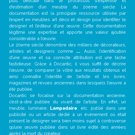
plus délicate dans le processus d’expertise et
d’estimation d’un meuble du 20ème siècle. La
documentation est la principale ressource utilisée par
l’expert en meubles art déco et design pour identifier le
designer et l’éditeur d’une œuvre. Cette documentation
légitime une expertise et apporte une valeur ajoutée
considérable à l’œuvre.
Le 20eme siècle dénombre des milliers de décorateurs,
artistes et designers comme
...
. Aussi, l’identification
d’une œuvre et sa correcte attribution est une tâche
fastidieuse. Grâce à Docantic, il vous suffit de décrire
l’œuvre, de comparer la vôtre aux résultats obtenus et
ainsi connaître l’identité de l’artiste et les livres,
magazines et revues anciennes dans lesquels l’œuvre a
été publiée.
Docantic se focalise sur la documentation ancienne,
c’est-à-dire publiée du vivant de l’artiste. En effet, un
meuble, luminaire,
Lampadaire
, etc. publié dans une
publicité ou un article dédié à un évènement où était
présent le designer sera bien moins sujet à controverse
qu’une œuvre publiée dans un livre édité des années
après la mort du créateur.