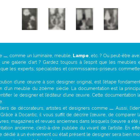
de
...
, comme un luminaire, meuble,
Lampe
, etc. ? Ou peut-être a
ne galerie d’art ? Gardez toujours à l’esprit que les meubles e
t que les experts, spécialistes et commissaires-priseurs commettent
attribution d’une œuvre à son designer original, est l’étape fondame
on d’un meuble du 20ème siècle. La documentation est la principal
tifier le designer et l’éditeur d’une œuvre. Cette documentation 
e.
iers de décorateurs, artistes et designers comme
...
. Aussi, l’id
. Grâce à Docantic, il vous suffit de décrire l’œuvre, de comparer l
es livres, magazines et revues anciennes dans lesquels l’œuvre a été 
ation ancienne, c’est-à-dire publiée du vivant de l’artiste. En eff
cle dédié à un évènement où était présent le designer sera bien m