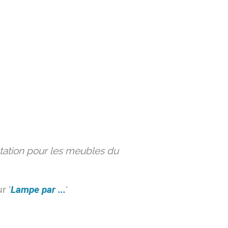
ation pour les meubles du
r '
Lampe par ...
'