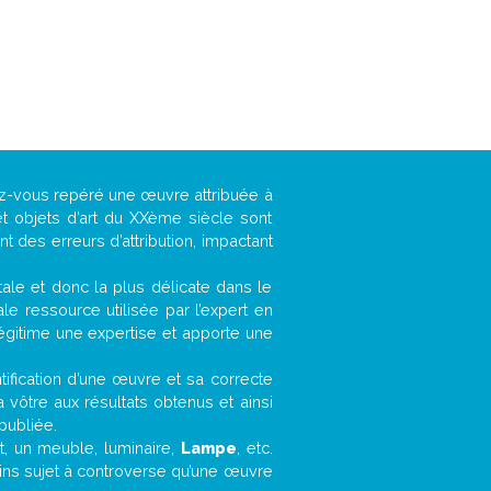
vez-vous repéré une œuvre attribuée à
t objets d’art du XXème siècle sont
 des erreurs d’attribution, impactant
ntale et donc la plus délicate dans le
e ressource utilisée par l’expert en
légitime une expertise et apporte une
entification d’une œuvre et sa correcte
a vôtre aux résultats obtenus et ainsi
publiée.
et, un meuble, luminaire,
Lampe
, etc.
oins sujet à controverse qu’une œuvre