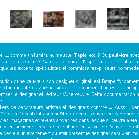
de
...
, comme un luminaire, meuble,
Tapis
, etc. ? Ou peut-être av
ne galerie d’art ? Gardez toujours à l’esprit que les meubles e
t que les experts, spécialistes et commissaires-priseurs commettent
attribution d’une œuvre à son designer original, est l’étape fondame
on d’un meuble du 20ème siècle. La documentation est la principal
tifier le designer et l’éditeur d’une œuvre. Cette documentation 
e.
iers de décorateurs, artistes et designers comme
...
. Aussi, l’id
. Grâce à Docantic, il vous suffit de décrire l’œuvre, de comparer l
es livres, magazines et revues anciennes dans lesquels l’œuvre a été 
ation ancienne, c’est-à-dire publiée du vivant de l’artiste. En ef
cle dédié à un évènement où était présent le designer sera bien m