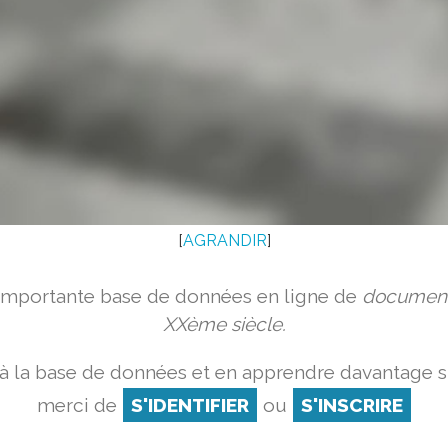
[
AGRANDIR
]
 importante base de données en ligne de
document
XXème siècle.
à la base de données et en apprendre davantage su
merci de
S'IDENTIFIER
ou
S'INSCRIRE