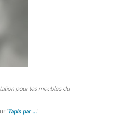
ation pour les meubles du
r '
Tapis par ...
'