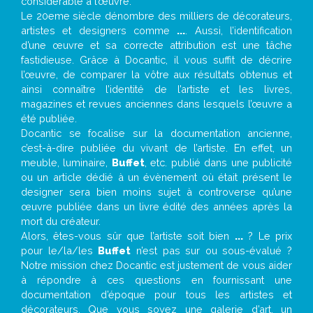
considérable à l’œuvre.
Le 20eme siècle dénombre des milliers de décorateurs,
artistes et designers comme
...
. Aussi, l’identification
d’une œuvre et sa correcte attribution est une tâche
fastidieuse. Grâce à Docantic, il vous suffit de décrire
l’œuvre, de comparer la vôtre aux résultats obtenus et
ainsi connaître l’identité de l’artiste et les livres,
magazines et revues anciennes dans lesquels l’œuvre a
été publiée.
Docantic se focalise sur la documentation ancienne,
c’est-à-dire publiée du vivant de l’artiste. En effet, un
meuble, luminaire,
Buffet
, etc. publié dans une publicité
ou un article dédié à un évènement où était présent le
designer sera bien moins sujet à controverse qu’une
œuvre publiée dans un livre édité des années après la
mort du créateur.
Alors, êtes-vous sûr que l’artiste soit bien
...
? Le prix
pour le/la/les
Buffet
n’est pas sur ou sous-évalué ?
Notre mission chez Docantic est justement de vous aider
à répondre à ces questions en fournissant une
documentation d’époque pour tous les artistes et
décorateurs. Que vous soyez une galerie d’art, un