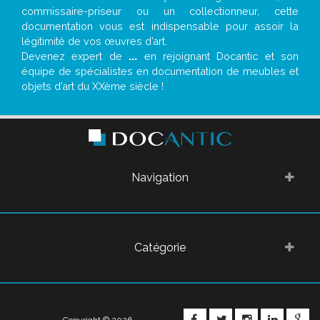
commissaire-priseur ou un collectionneur, cette
documentation vous est indispensable pour assoir la
légitimité de vos œuvres d’art.
Devenez expert de
...
en rejoignant Docantic et son
équipe de spécialistes en documentation de meubles et
objets d’art du XXème siècle !
Navigation
Catégorie
FACEBOOK
TWITTER
INSTAGRA
LINKE
G
Copyright © 2026