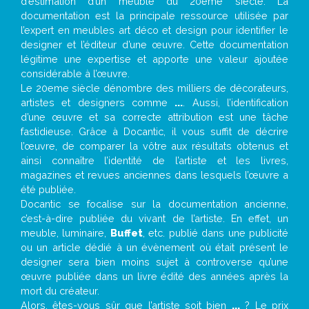
d’estimation d’un meuble du 20ème siècle. La
documentation est la principale ressource utilisée par
l’expert en meubles art déco et design pour identifier le
designer et l’éditeur d’une œuvre. Cette documentation
légitime une expertise et apporte une valeur ajoutée
considérable à l’œuvre.
Le 20eme siècle dénombre des milliers de décorateurs,
artistes et designers comme
...
. Aussi, l’identification
d’une œuvre et sa correcte attribution est une tâche
fastidieuse. Grâce à Docantic, il vous suffit de décrire
l’œuvre, de comparer la vôtre aux résultats obtenus et
ainsi connaître l’identité de l’artiste et les livres,
magazines et revues anciennes dans lesquels l’œuvre a
été publiée.
Docantic se focalise sur la documentation ancienne,
c’est-à-dire publiée du vivant de l’artiste. En effet, un
meuble, luminaire,
Buffet
, etc. publié dans une publicité
ou un article dédié à un évènement où était présent le
designer sera bien moins sujet à controverse qu’une
œuvre publiée dans un livre édité des années après la
mort du créateur.
Alors, êtes-vous sûr que l’artiste soit bien
...
? Le prix