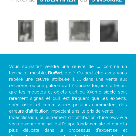
Vous souhaitez vendre une œuvre de
...
, comme un
luminaire, meuble,
Buffet
, etc. ? Ou peut-être avez-vous
repéré une œuvre attribuée à
...
dans une vente aux
enchères ou une galerie d’art ? Gardez toujours à l’esprit
que les meubles et objets d’art du XXème siècle sont
rarement signés et qu’il est fréquent que les experts,
spécialistes et commissaires-priseurs commettent des
erreurs d’attribution, impactant ainsi le prix de vente.
L’identification, ou autrement dit l’attribution d’une œuvre à
son designer original, est l’étape fondamentale et donc la
plus délicate dans le processus d’expertise et